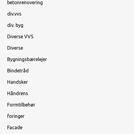
betonrenovering
div.vvs
div. byg
Diverse VVS
Diverse
Bygningsbærelejer
Bindetråd
Handsker
Håndrens
Formtilbehør
foringer
Facade