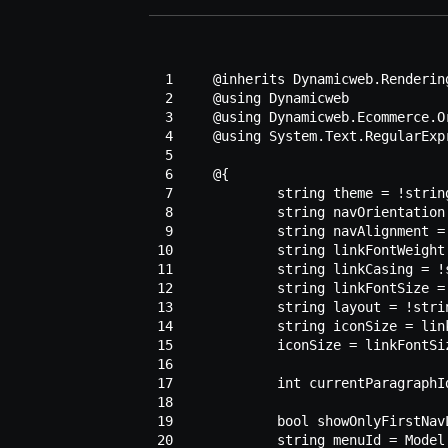
  1
  2
  3
  4
  5
  6
  7
  8
  9
 10
 11
 12
 13
 14
 15
 16
 17
 18
 19
 20