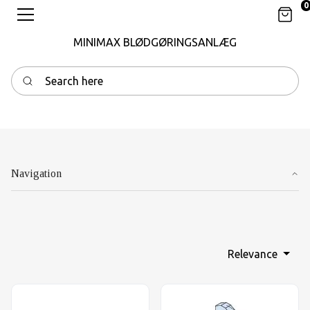
0
Kurv
MINIMAX BLØDGØRINGSANLÆG
Search here
Navigation
Relevance
Gp konisk plastprop Type O gul
TPA-FS Halfen splitanker. U