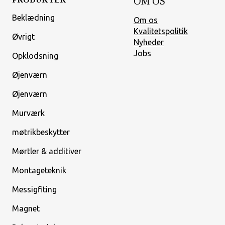
OM OS
Beklædning
Om os
Kvalitetspolitik
Øvrigt
Nyheder
Jobs
Opklodsning
Øjenværn
Øjenværn
Murværk
møtrikbeskytter
Mørtler & additiver
Montageteknik
Messigfiting
Magnet