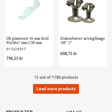
Db plastroset 16 mm hvid
Zinkrørbærer m/vægflange
95x50x7 mm C50 mm
3/8"-2"
01 5224 017
608,75 kr
796,25 kr
12 out of 1180 products
Load more products
PRODUKTER