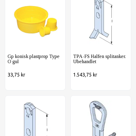
Gp konisk plastprop Type
TPA-FS Halfen splitanker.
O gul
Ubehandlet
33,75 kr
1.543,75 kr
TPA-FZ Halfen tohulsanker
TPA-R1-2,5 ton Halfen ringk