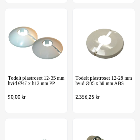
Todelt plastroset 12-35 mm hvid Ø47 x h12 mm PP
Todelt plastroset 12-28 mm
Todelt plastroset 12-35 mm
Todelt plastroset 12-28 mm
hvid Ø47 x h12 mm PP
hvid Ø85 x h8 mm ABS
90,00 kr
2.356,25 kr
Db plastroset 16 mm hvid 95x50x7 mm C50 mm
Zinkrørbærer m/vægflange 3