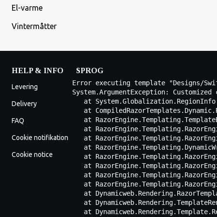
El-varme
Vintermåtter
HELP & INFO
SPROG
Error executing template "Designs/Swi
Levering
System.ArgumentException: Customized 
   at System.Globalization.RegionInfo.
Delivery
   at CompiledRazorTemplates.Dynamic.
   at RazorEngine.Templating.Template
FAQ
   at RazorEngine.Templating.RazorEng
Cookie notifikation
   at RazorEngine.Templating.RazorEng
   at RazorEngine.Templating.DynamicW
Cookie notice
   at RazorEngine.Templating.RazorEng
   at RazorEngine.Templating.RazorEng
   at RazorEngine.Templating.RazorEng
   at RazorEngine.Templating.RazorEng
   at Dynamicweb.Rendering.RazorTempl
   at Dynamicweb.Rendering.TemplateRe